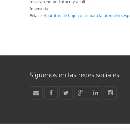
respiratorio pediátrico y adult …
Ingeniería
Enlace:
Aparatos de bajo coste para la atención respi
Síguenos en las redes sociales