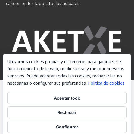
cáncer en los laboratorios actuales
Utilizamos cookies propias y de terceros para garantizar el
funcionamiento de la web, medir su uso y mejorar nuestros
servicios. Puede aceptar todas las cookies, rechazar las no
necesarias o configurar sus preferencias.
Política de cookies
© AKETXE Consulting, S.L. - Este sitio web utiliza cookies, consulte
nuestra Política de cookies.
Aceptar todo
Aviso Legal
Rechazar
Política de cookies
Contacto
Configurar