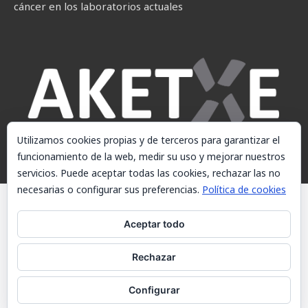
cáncer en los laboratorios actuales
Utilizamos cookies propias y de terceros para garantizar el
funcionamiento de la web, medir su uso y mejorar nuestros
servicios. Puede aceptar todas las cookies, rechazar las no
necesarias o configurar sus preferencias.
Política de cookies
© AKETXE Consulting, S.L. - Este sitio web utiliza cookies, consulte
nuestra Política de cookies.
Aceptar todo
Aviso Legal
Rechazar
Política de cookies
Contacto
Configurar