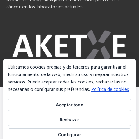
cáncer en los laboratorios actuales
Utilizamos cookies propias y de terceros para garantizar el
funcionamiento de la web, medir su uso y mejorar nuestros
servicios. Puede aceptar todas las cookies, rechazar las no
necesarias o configurar sus preferencias.
Política de cookies
© AKETXE Consulting, S.L. - Este sitio web utiliza cookies, consulte
nuestra Política de cookies.
Aceptar todo
Aviso Legal
Rechazar
Política de cookies
Contacto
Configurar