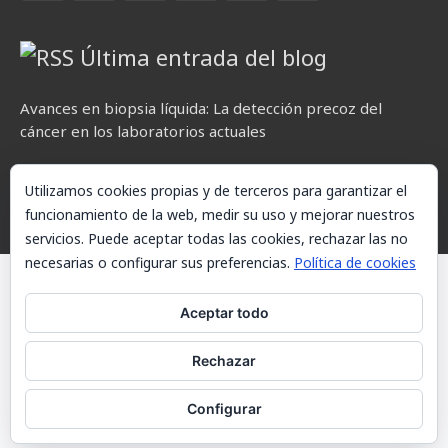
Última entrada del blog
Avances en biopsia líquida: La detección precoz del
cáncer en los laboratorios actuales
Utilizamos cookies propias y de terceros para garantizar el
funcionamiento de la web, medir su uso y mejorar nuestros
servicios. Puede aceptar todas las cookies, rechazar las no
necesarias o configurar sus preferencias.
Política de cookies
© AKETXE Consulting, S.L. - Este sitio web utiliza cookies, consulte
nuestra Política de cookies.
Aceptar todo
Aviso Legal
Rechazar
Política de cookies
Configurar
Contacto