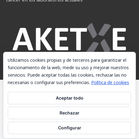
Utilizamos cookies propias y de terceros para garantizar el
funcionamiento de la web, medir su uso y mejorar nuestros
servicios. Puede aceptar todas las cookies, rechazar las no
necesarias o configurar sus preferencias.
Política de cookies
© AKETXE Consulting, S.L. - Este sitio web utiliza cookies, consulte
nuestra Política de cookies.
Aceptar todo
Aviso Legal
Rechazar
Política de cookies
Contacto
Configurar