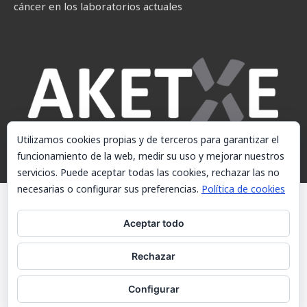
cáncer en los laboratorios actuales
Utilizamos cookies propias y de terceros para garantizar el
funcionamiento de la web, medir su uso y mejorar nuestros
servicios. Puede aceptar todas las cookies, rechazar las no
necesarias o configurar sus preferencias.
Política de cookies
© AKETXE Consulting, S.L. - Este sitio web utiliza cookies, consulte
nuestra Política de cookies.
Aceptar todo
Aviso Legal
Rechazar
Política de cookies
Contacto
Configurar