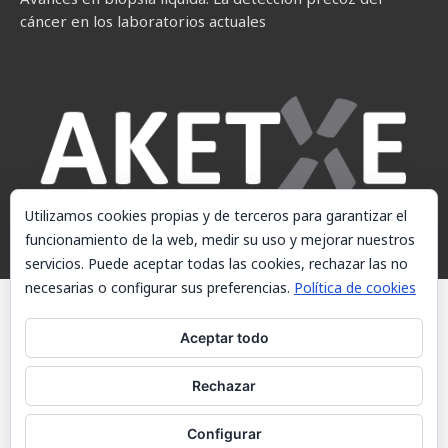
cáncer en los laboratorios actuales
Utilizamos cookies propias y de terceros para garantizar el
funcionamiento de la web, medir su uso y mejorar nuestros
servicios. Puede aceptar todas las cookies, rechazar las no
necesarias o configurar sus preferencias.
Política de cookies
© AKETXE Consulting, S.L. - Este sitio web utiliza cookies, consulte
nuestra Política de cookies.
Aceptar todo
Aviso Legal
Rechazar
Política de cookies
Contacto
Configurar