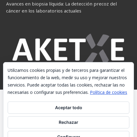
Avances en biopsia líquida: La detección precoz del
cáncer en los laboratorios actuales
Utilizamos cookies propias y de terceros para garantizar el
funcionamiento de la web, medir su uso y mejorar nuestros
servicios. Puede aceptar todas las cookies, rechazar las no
necesarias o configurar sus preferencias.
Política de cookies
© AKETXE Consulting, S.L. - Este sitio web utiliza cookies, consulte
nuestra Política de cookies.
Aceptar todo
Aviso Legal
Rechazar
Política de cookies
Contacto
Configurar