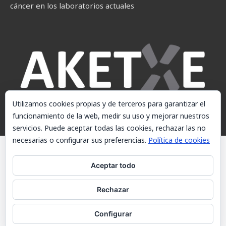
cáncer en los laboratorios actuales
Utilizamos cookies propias y de terceros para garantizar el
funcionamiento de la web, medir su uso y mejorar nuestros
servicios. Puede aceptar todas las cookies, rechazar las no
necesarias o configurar sus preferencias.
Política de cookies
© AKETXE Consulting, S.L. - Este sitio web utiliza cookies, consulte
nuestra Política de cookies.
Aceptar todo
Aviso Legal
Rechazar
Política de cookies
Contacto
Configurar