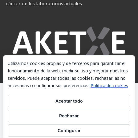
cáncer en los laboratorios actuales
Utilizamos cookies propias y de terceros para garantizar el
funcionamiento de la web, medir su uso y mejorar nuestros
servicios. Puede aceptar todas las cookies, rechazar las no
necesarias o configurar sus preferencias.
Política de cookies
© AKETXE Consulting, S.L. - Este sitio web utiliza cookies, consulte
nuestra Política de cookies.
Aceptar todo
Aviso Legal
Rechazar
Política de cookies
Contacto
Configurar