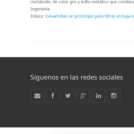
metaloide, de color gris y brillo metálico que combin
Ingeniería
Enlace:
Desarrollan un prototipo para filtrar en baja 
Síguenos en las redes sociales