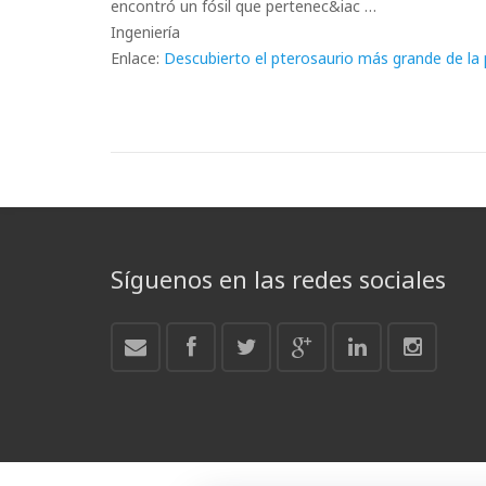
encontró un fósil que pertenec&iac …
Ingeniería
Enlace:
Descubierto el pterosaurio más grande de la p
Síguenos en las redes sociales