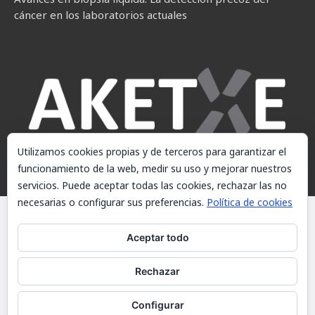
cáncer en los laboratorios actuales
Utilizamos cookies propias y de terceros para garantizar el
funcionamiento de la web, medir su uso y mejorar nuestros
servicios. Puede aceptar todas las cookies, rechazar las no
necesarias o configurar sus preferencias.
Política de cookies
© AKETXE Consulting, S.L. - Este sitio web utiliza cookies, consulte
nuestra Política de cookies.
Aceptar todo
Aviso Legal
Rechazar
Política de cookies
Contacto
Configurar