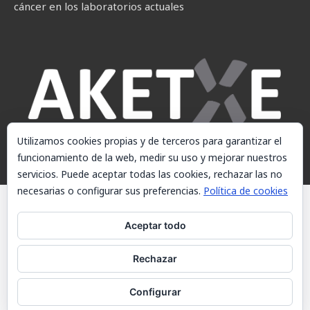
cáncer en los laboratorios actuales
Utilizamos cookies propias y de terceros para garantizar el
funcionamiento de la web, medir su uso y mejorar nuestros
servicios. Puede aceptar todas las cookies, rechazar las no
necesarias o configurar sus preferencias.
Política de cookies
© AKETXE Consulting, S.L. - Este sitio web utiliza cookies, consulte
nuestra Política de cookies.
Aceptar todo
Aviso Legal
Rechazar
Política de cookies
Contacto
Configurar