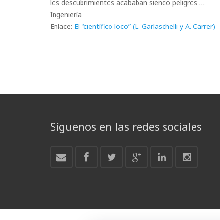
los descubrimientos acababan siendo peligros …
Ingeniería
Enlace:
El “científico loco” (L. Garlaschelli y A. Carrer)
Síguenos en las redes sociales