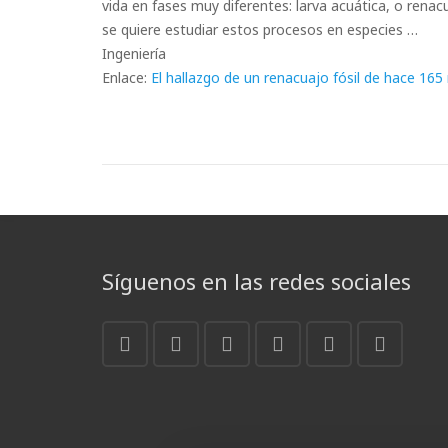
vida en fases muy diferentes: larva acuática, o rena
se quiere estudiar estos procesos en especies …
Ingeniería
Enlace:
El hallazgo de un renacuajo fósil de hace 165
Síguenos en las redes sociales