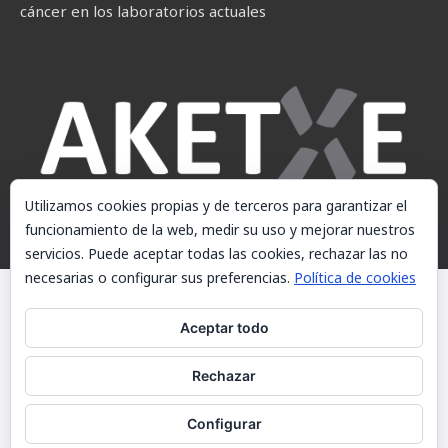
cáncer en los laboratorios actuales
Utilizamos cookies propias y de terceros para garantizar el
funcionamiento de la web, medir su uso y mejorar nuestros
servicios. Puede aceptar todas las cookies, rechazar las no
necesarias o configurar sus preferencias.
Política de cookies
© AKETXE Consulting, S.L. - Este sitio web utiliza cookies, consulte
nuestra Política de cookies.
Aceptar todo
Aviso Legal
Rechazar
Política de cookies
Contacto
Configurar