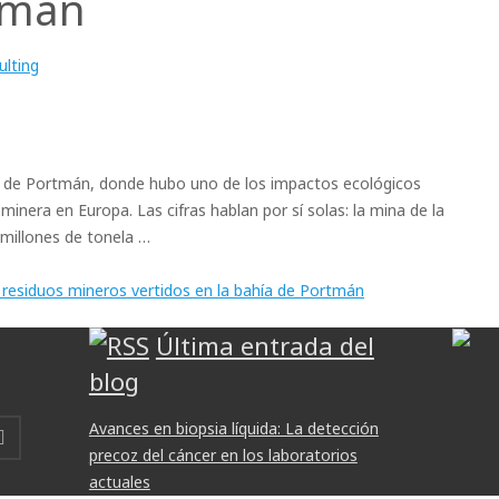
tmán
lting
 de Portmán, donde hubo uno de los impactos ecológicos
inera en Europa. Las cifras hablan por sí solas: la mina de la
millones de tonela …
s residuos mineros vertidos en la bahía de Portmán
Última entrada del
blog
Avances en biopsia líquida: La detección
precoz del cáncer en los laboratorios
actuales