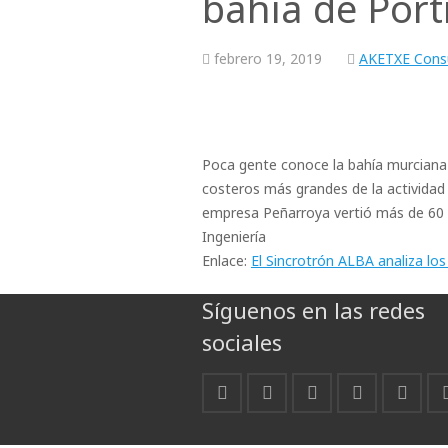
bahía de Por
febrero
19,
2019
AKETXE Consu
Poca gente conoce la bahía murciana
costeros más grandes de la actividad m
empresa Peñarroya vertió más de 60 
Ingeniería
Enlace:
El Sincrotrón ALBA analiza lo
Síguenos en las redes
sociales