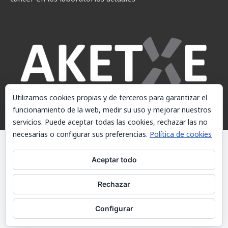
Utilizamos cookies propias y de terceros para garantizar el
funcionamiento de la web, medir su uso y mejorar nuestros
servicios. Puede aceptar todas las cookies, rechazar las no
necesarias o configurar sus preferencias.
Política de cookies
© AKETXE Consulting, S.L. - Este sitio web utiliza cookies, consulte
nuestra Política de cookies.
Aceptar todo
Aviso Legal
Rechazar
Política de cookies
Contacto
Configurar