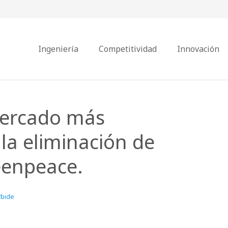
Ingeniería
Competitividad
Innovación
mercado más
a eliminación de
eenpeace.
rbide