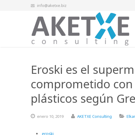
info@aketxe.biz
Eroski es el super
comprometido con l
plásticos según Gr
enero
10,
2019
AKETXE Consulting
Elka
eroski