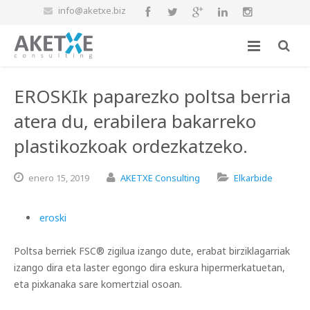
info@aketxe.biz
EROSKIk paparezko poltsa berria
atera du, erabilera bakarreko
plastikozkoak ordezkatzeko.
enero
15,
2019
AKETXE Consulting
Elkarbide
eroski
Poltsa berriek FSC® zigilua izango dute, erabat birziklagarriak
izango dira eta laster egongo dira eskura hipermerkatuetan,
eta pixkanaka sare komertzial osoan.