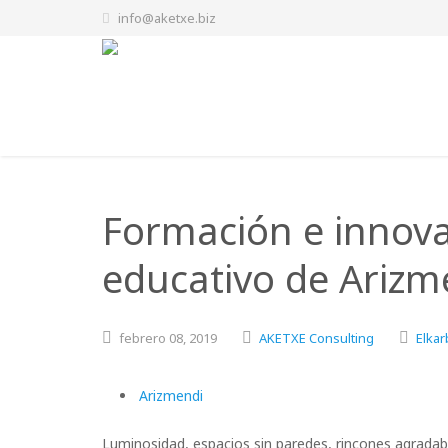
info@aketxe.biz
Formación e innova
educativo de Arizme
febrero
08,
2019
AKETXE Consulting
Elkar
Arizmendi
Luminosidad, espacios sin paredes, rincones agrada