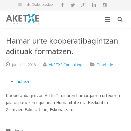
info@aketxe.biz
Hamar urte kooperatibagintzan
adituak formatzen.
junio
11,
2018
AKETXE Consulting
Elkarbide
huhezi
Kooperatibagintzan Aditu Tituluaren hamargarren urteurren
jaia ospatu zen eguenean Humanitate eta Hezkuntza
Zientzien Fakultatean, Eskoriatzan.
Elkarbide