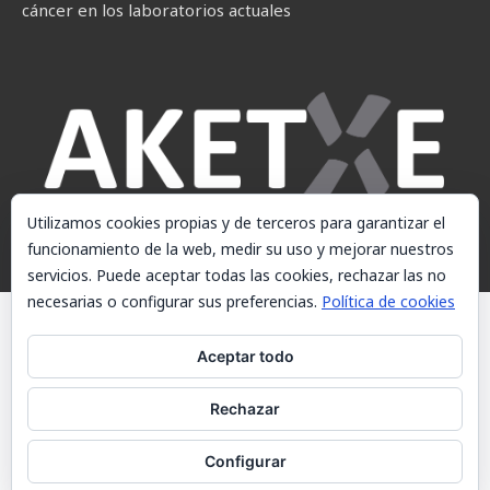
cáncer en los laboratorios actuales
Utilizamos cookies propias y de terceros para garantizar el
funcionamiento de la web, medir su uso y mejorar nuestros
servicios. Puede aceptar todas las cookies, rechazar las no
necesarias o configurar sus preferencias.
Política de cookies
© AKETXE Consulting, S.L. - Este sitio web utiliza cookies, consulte
nuestra Política de cookies.
Aceptar todo
Aviso Legal
Rechazar
Política de cookies
Contacto
Configurar