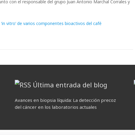
unto con el responsable del grupo Juan Antonio Marchal Corrales y
 ‘in vitro’ de varios componentes bioactivos del café
Última entrada del blog
Avances en biopsia líquida: La detección precoz
del cáncer en los laboratorios actuales