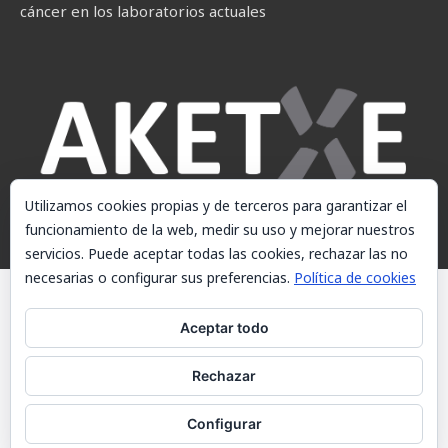
cáncer en los laboratorios actuales
Utilizamos cookies propias y de terceros para garantizar el
funcionamiento de la web, medir su uso y mejorar nuestros
servicios. Puede aceptar todas las cookies, rechazar las no
necesarias o configurar sus preferencias.
Política de cookies
© AKETXE Consulting, S.L. - Este sitio web utiliza cookies, consulte
nuestra Política de cookies.
Aceptar todo
Aviso Legal
Rechazar
Política de cookies
Contacto
Configurar