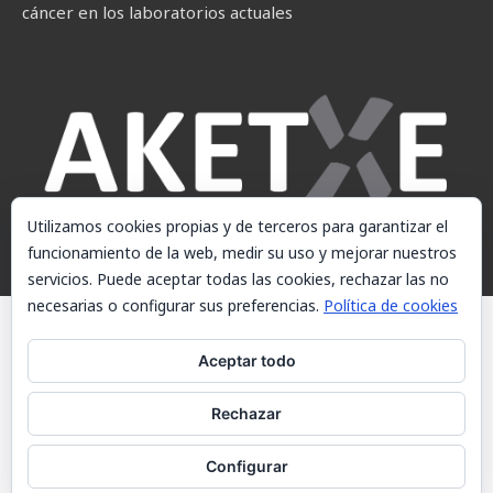
cáncer en los laboratorios actuales
Utilizamos cookies propias y de terceros para garantizar el
funcionamiento de la web, medir su uso y mejorar nuestros
servicios. Puede aceptar todas las cookies, rechazar las no
necesarias o configurar sus preferencias.
Política de cookies
© AKETXE Consulting, S.L. - Este sitio web utiliza cookies, consulte
nuestra Política de cookies.
Aceptar todo
Aviso Legal
Rechazar
Política de cookies
Contacto
Configurar