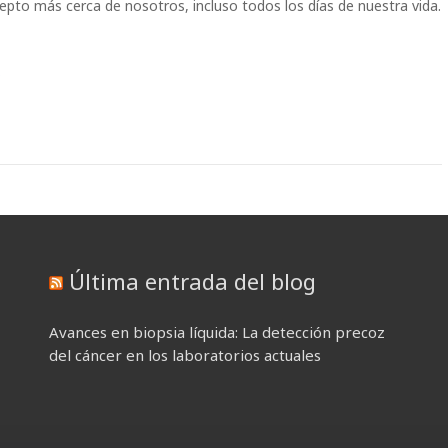
pto más cerca de nosotros, incluso todos los días de nuestra vida.
?
Última entrada del blog
Avances en biopsia líquida: La detección precoz
del cáncer en los laboratorios actuales