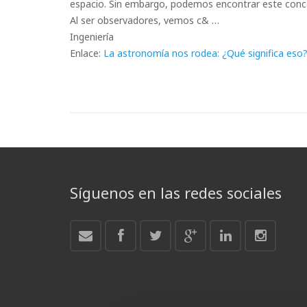
espacio. Sin embargo, podemos encontrar este conce
Al ser observadores, vemos c& …
Ingeniería
Enlace:
La astronomía nos rodea: ¿Qué significa eso
Síguenos en las redes sociales