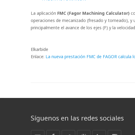
La aplicación
FMC (Fagor Machining Calculator)
co
operaciones de mecanizado (fresado y torneado), y u
principalmente el avance de los ejes (F) y la velocidad
Elkarbide
Enlace:
La nueva prestación FMC de FAGOR calcula lo
Síguenos en las redes sociales