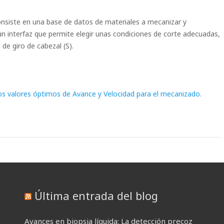
nsiste en una base de datos de materiales a mecanizar y
n interfaz que permite elegir unas condiciones de corte adecuadas,
 de giro de cabezal (S).
s valores óptimos de Avance y Velocidad para el mecanizado.
Última entrada del blog
Avances en biopsia líquida: La detección precoz