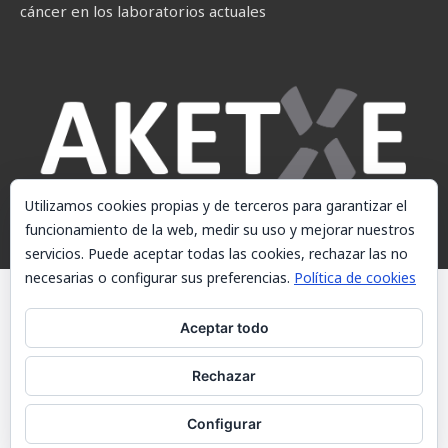
cáncer en los laboratorios actuales
Utilizamos cookies propias y de terceros para garantizar el
funcionamiento de la web, medir su uso y mejorar nuestros
servicios. Puede aceptar todas las cookies, rechazar las no
necesarias o configurar sus preferencias.
Política de cookies
© AKETXE Consulting, S.L. - Este sitio web utiliza cookies, consulte
nuestra Política de cookies.
Aceptar todo
Aviso Legal
Rechazar
Política de cookies
Contacto
Configurar