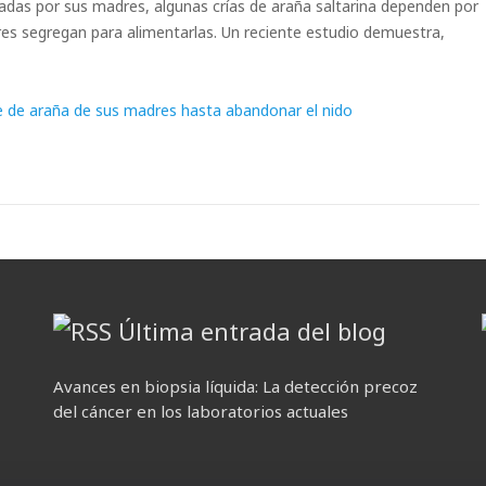
adas por sus madres, algunas crías de araña saltarina dependen por
res segregan para alimentarlas. Un reciente estudio demuestra,
he de araña de sus madres hasta abandonar el nido
Última entrada del blog
Avances en biopsia líquida: La detección precoz
del cáncer en los laboratorios actuales