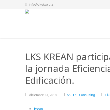
info@aketxe.biz
LKS KREAN particip
la jornada Eficienci
Edificación.
diciembre
13,
2018
AKETXE Consulting
Elk
krean