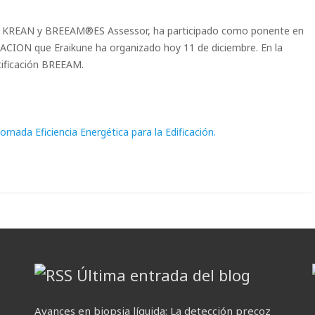
LKS KREAN y BREEAM®ES Assessor, ha participado como ponente en
ION que Eraikune ha organizado hoy 11 de diciembre. En la
tificación BREEAM.
rnada Eficiencia Energética para la Edificación.
Última entrada del blog
Avances en biopsia líquida: La detección precoz