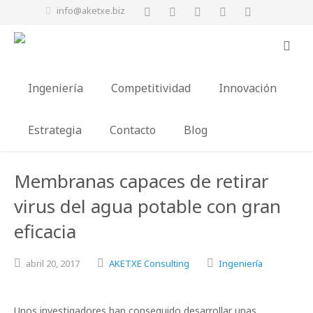
info@aketxe.biz
Ingeniería
Competitividad
Innovación
Estrategia
Contacto
Blog
Membranas capaces de retirar
virus del agua potable con gran
eficacia
abril
20,
2017
AKETXE Consulting
Ingeniería
Unos investigadores han conseguido desarrollar unas