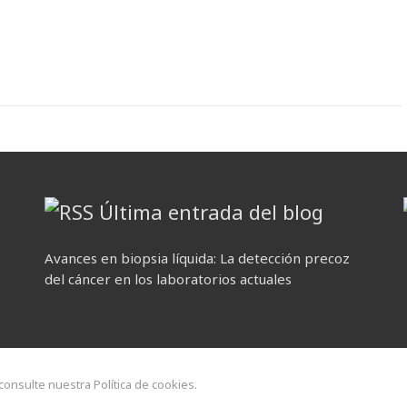
Última entrada del blog
Avances en biopsia líquida: La detección precoz
del cáncer en los laboratorios actuales
 consulte nuestra Política de cookies.