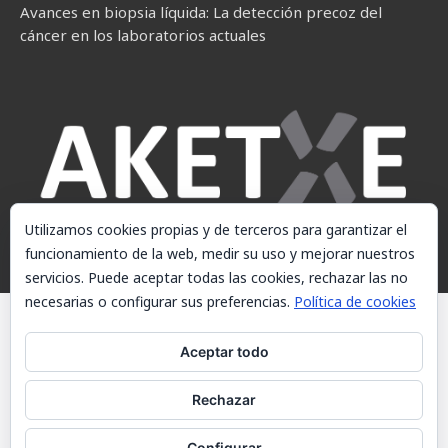
Avances en biopsia líquida: La detección precoz del
cáncer en los laboratorios actuales
Utilizamos cookies propias y de terceros para garantizar el
funcionamiento de la web, medir su uso y mejorar nuestros
servicios. Puede aceptar todas las cookies, rechazar las no
necesarias o configurar sus preferencias.
Política de cookies
© AKETXE Consulting, S.L. - Este sitio web utiliza cookies, consulte
nuestra Política de cookies.
Aceptar todo
Aviso Legal
Rechazar
Política de cookies
Contacto
Configurar