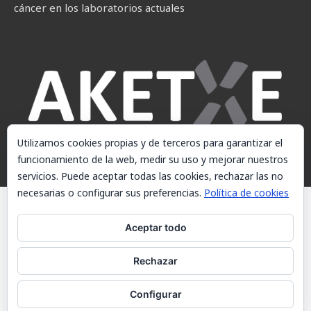
cáncer en los laboratorios actuales
Utilizamos cookies propias y de terceros para garantizar el
funcionamiento de la web, medir su uso y mejorar nuestros
servicios. Puede aceptar todas las cookies, rechazar las no
necesarias o configurar sus preferencias.
Política de cookies
© AKETXE Consulting, S.L. - Este sitio web utiliza cookies, consulte
nuestra Política de cookies.
Aceptar todo
Aviso Legal
Rechazar
Política de cookies
Contacto
Configurar