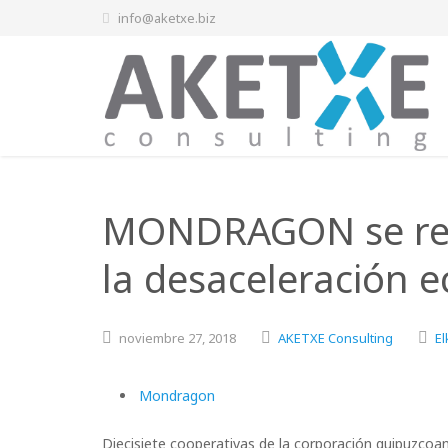
info@aketxe.biz
MONDRAGON se ref
la desaceleración 
noviembre
27,
2018
AKETXE Consulting
El
Mondragon
Diecisiete cooperativas de la corporación guipuzcoan