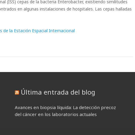
nal (ISS) cepas de la bacteria Enterobacter, existiendo similitudes
ntrados en algunas instalaciones de hospitales. Las cepas halladas
s de la Estación Espacial Internacional
Última entrada del blog
Avances en biopsia líquida: La detección precoz
del cáncer en los laboratorios actuales