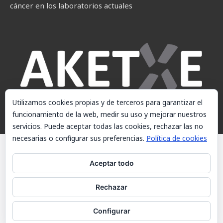
cáncer en los laboratorios actuales
Utilizamos cookies propias y de terceros para garantizar el
funcionamiento de la web, medir su uso y mejorar nuestros
servicios. Puede aceptar todas las cookies, rechazar las no
necesarias o configurar sus preferencias.
Política de cookies
© AKETXE Consulting, S.L. - Este sitio web utiliza cookies, consulte
nuestra Política de cookies.
Aceptar todo
Aviso Legal
Rechazar
Política de cookies
Contacto
Configurar