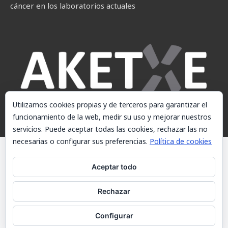
cáncer en los laboratorios actuales
Utilizamos cookies propias y de terceros para garantizar el
funcionamiento de la web, medir su uso y mejorar nuestros
servicios. Puede aceptar todas las cookies, rechazar las no
necesarias o configurar sus preferencias.
Política de cookies
© AKETXE Consulting, S.L. - Este sitio web utiliza cookies, consulte
nuestra Política de cookies.
Aceptar todo
Aviso Legal
Rechazar
Política de cookies
Contacto
Configurar