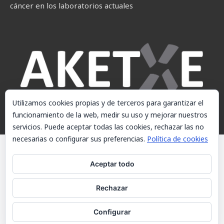
cáncer en los laboratorios actuales
Utilizamos cookies propias y de terceros para garantizar el
funcionamiento de la web, medir su uso y mejorar nuestros
servicios. Puede aceptar todas las cookies, rechazar las no
necesarias o configurar sus preferencias.
Política de cookies
© AKETXE Consulting, S.L. - Este sitio web utiliza cookies, consulte
nuestra Política de cookies.
Aceptar todo
Aviso Legal
Rechazar
Política de cookies
Contacto
Configurar