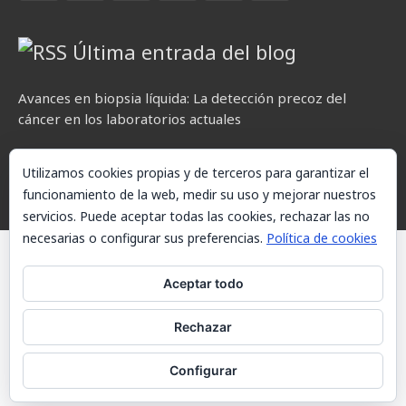
Última entrada del blog
Avances en biopsia líquida: La detección precoz del
cáncer en los laboratorios actuales
Utilizamos cookies propias y de terceros para garantizar el
funcionamiento de la web, medir su uso y mejorar nuestros
servicios. Puede aceptar todas las cookies, rechazar las no
necesarias o configurar sus preferencias.
Política de cookies
© AKETXE Consulting, S.L. - Este sitio web utiliza cookies, consulte
nuestra Política de cookies.
Aceptar todo
Aviso Legal
Rechazar
Política de cookies
Configurar
Contacto