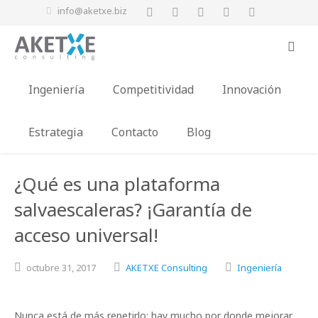
info@aketxe.biz
Ingeniería
Competitividad
Innovación
Estrategia
Contacto
Blog
¿Qué es una plataforma
salvaescaleras? ¡Garantía de
acceso universal!
octubre
31,
2017
AKETXE Consulting
Ingeniería
Nunca está de más repetirlo: hay mucho por donde mejorar