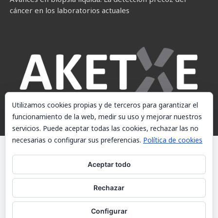
cáncer en los laboratorios actuales
Utilizamos cookies propias y de terceros para garantizar el
funcionamiento de la web, medir su uso y mejorar nuestros
servicios. Puede aceptar todas las cookies, rechazar las no
necesarias o configurar sus preferencias.
Política de cookies
© AKETXE Consulting, S.L. - Este sitio web utiliza cookies, consulte
nuestra Política de cookies.
Aceptar todo
Aviso Legal
Rechazar
Política de cookies
Contacto
Configurar