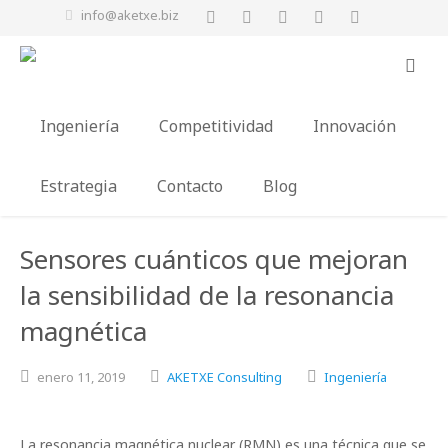
info@aketxe.biz
Ingeniería
Competitividad
Innovación
Estrategia
Contacto
Blog
Sensores cuánticos que mejoran
la sensibilidad de la resonancia
magnética
enero
11,
2019
AKETXE Consulting
Ingeniería
La resonancia magnética nuclear (RMN) es una técnica que se