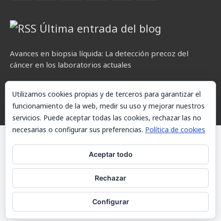
Última entrada del blog
Avances en biopsia líquida: La detección precoz del
cáncer en los laboratorios actuales
Utilizamos cookies propias y de terceros para garantizar el
funcionamiento de la web, medir su uso y mejorar nuestros
servicios. Puede aceptar todas las cookies, rechazar las no
necesarias o configurar sus preferencias.
Política de cookies
© AKETXE Consulting, S.L. - Este sitio web utiliza cookies, consulte
nuestra Política de cookies.
Aceptar todo
Aviso Legal
Rechazar
Política de cookies
Configurar
Contacto