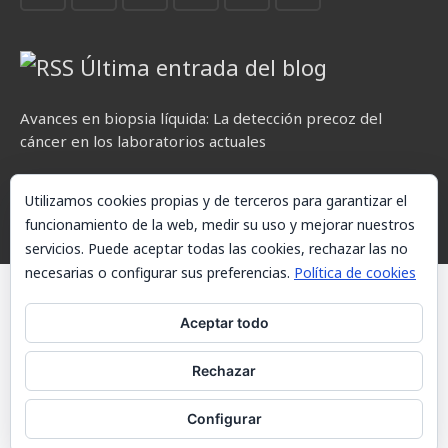
Última entrada del blog
Avances en biopsia líquida: La detección precoz del
cáncer en los laboratorios actuales
Utilizamos cookies propias y de terceros para garantizar el
funcionamiento de la web, medir su uso y mejorar nuestros
servicios. Puede aceptar todas las cookies, rechazar las no
necesarias o configurar sus preferencias.
Política de cookies
© AKETXE Consulting, S.L. - Este sitio web utiliza cookies, consulte
nuestra Política de cookies.
Aceptar todo
Aviso Legal
Rechazar
Política de cookies
Configurar
Contacto