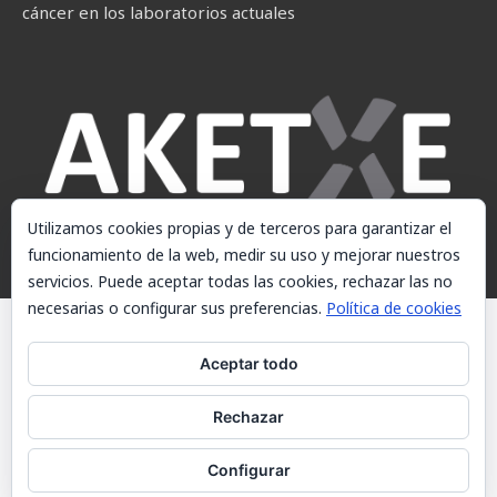
cáncer en los laboratorios actuales
Utilizamos cookies propias y de terceros para garantizar el
funcionamiento de la web, medir su uso y mejorar nuestros
servicios. Puede aceptar todas las cookies, rechazar las no
necesarias o configurar sus preferencias.
Política de cookies
© AKETXE Consulting, S.L. - Este sitio web utiliza cookies, consulte
nuestra Política de cookies.
Aceptar todo
Aviso Legal
Rechazar
Política de cookies
Contacto
Configurar