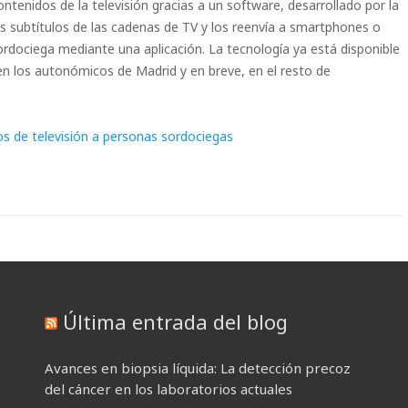
tenidos de la televisión gracias a un software, desarrollado por la
los subtítulos de las cadenas de TV y los reenvía a smartphones o
 sordociega mediante una aplicación. La tecnología ya está disponible
en los autonómicos de Madrid y en breve, en el resto de
dos de televisión a personas sordociegas
Última entrada del blog
Avances en biopsia líquida: La detección precoz
del cáncer en los laboratorios actuales