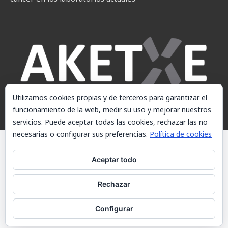
Utilizamos cookies propias y de terceros para garantizar el
funcionamiento de la web, medir su uso y mejorar nuestros
servicios. Puede aceptar todas las cookies, rechazar las no
necesarias o configurar sus preferencias.
Política de cookies
© AKETXE Consulting, S.L. - Este sitio web utiliza cookies, consulte
nuestra Política de cookies.
Aceptar todo
Aviso Legal
Rechazar
Política de cookies
Contacto
Configurar