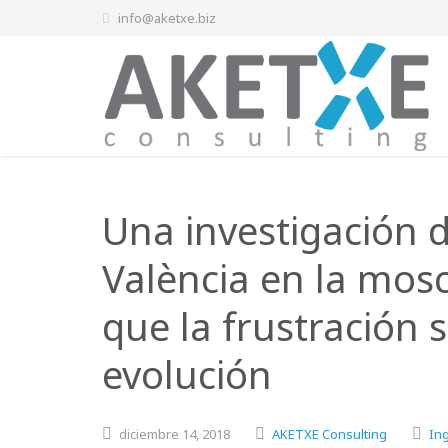
info@aketxe.biz
Una investigación d
València en la mos
que la frustración 
evolución
diciembre
14,
2018
AKETXE Consulting
Ing